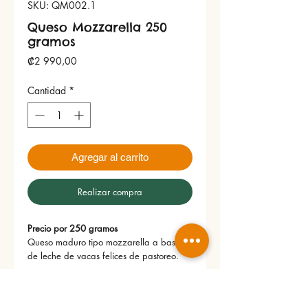
SKU: QM002.1
Queso Mozzarella 250
gramos
Precio
₡2 990,00
Cantidad
*
Agregar al carrito
Realizar compra
Precio por 250 gramos
Queso maduro tipo mozzarella a base
de leche de vacas felices de pastoreo.
No hay reseñas todavía