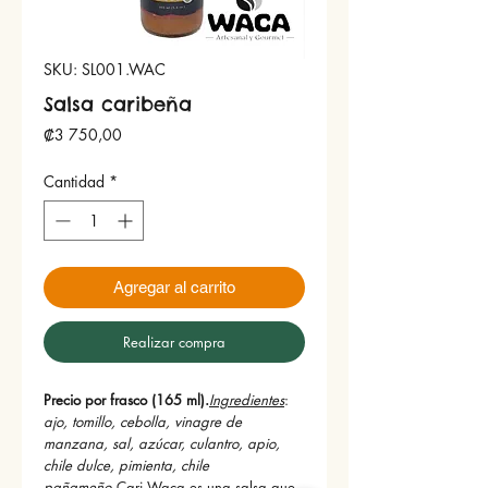
SKU: SL001.WAC
Salsa caribeña
Precio
₡3 750,00
Cantidad
*
Agregar al carrito
Realizar compra
Precio por frasco (165 ml).
Ingredientes
:
ajo, tomillo, cebolla, vinagre de 
manzana, sal, azúcar, culantro, apio, 
chile dulce, pimienta, chile 
pañameño.
Cari Waca es una salsa que 