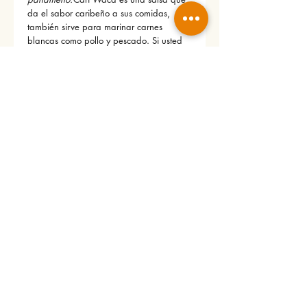
da el sabor caribeño a sus comidas, 
también sirve para marinar carnes 
blancas como pollo y pescado. Si usted 
es amante de la buena cocina y de lo 
saludable le encantará este producto.
No hay reseñas todavía
Comparte tu opinión. Deja la primera
reseña.
Dejar una reseña