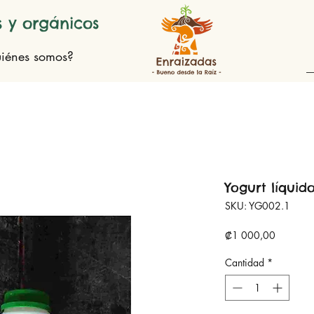
 y orgánicos
iénes somos?
Yogurt líquid
SKU: YG002.1
Precio
₡1 000,00
Cantidad
*